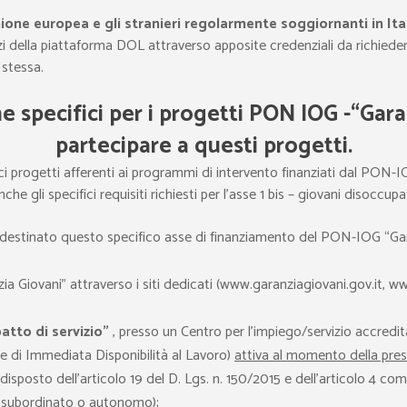
Unione europea e gli stranieri regolarmente soggiornanti in Ita
zi della piattaforma DOL attraverso apposite credenziali da richie
 stessa.
e specifici per i progetti PON IOG -“Gara
partecipare a questi progetti.
ici progetti afferenti ai programmi di intervento finanziati dal PON-I
nche gli specifici requisiti richiesti per l’asse 1 bis – giovani disoccu
 destinato questo specifico asse di finanziamento del PON-IOG “Gara
a Giovani” attraverso i siti dedicati (www.garanziagiovani.gov.it, www
patto di servizio”
, presso un Centro per l’impiego/servizio accredit
ne di Immediata Disponibilità al Lavoro)
attiva al momento della pre
isposto dell’articolo 19 del D. Lgs. n. 150/2015 e dell’articolo 4 comm
o subordinato o autonomo);