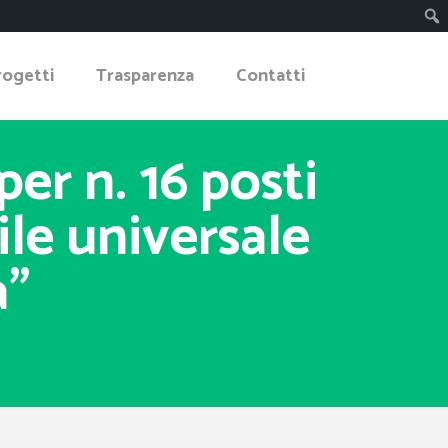
rogetti
Trasparenza
Contatti
per n. 16 posti
ile universale
a”