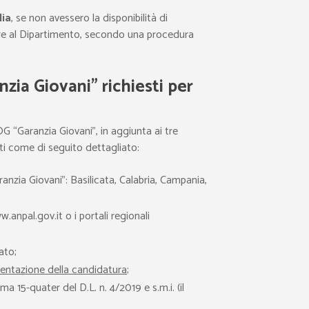
lia
, se non avessero la disponibilità di
dere al Dipartimento, secondo una procedura
nzia Giovani” richiesti per
OG “Garanzia Giovani”, in aggiunta ai tre
pati come di seguito dettagliato:
nzia Giovani”: Basilicata, Calabria, Campania,
.anpal.gov.it o i portali regionali
ato;
sentazione della candidatura
;
a 15-quater del D.L. n. 4/2019 e s.m.i. (il