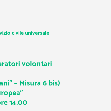
izio civile universale
eratori volontari
ni” – Misura 6 bis)
Europea”
e 14.00