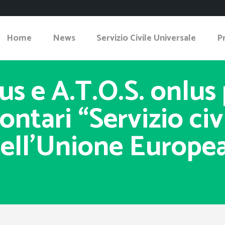
Home
News
Servizio Civile Universale
P
s e A.T.O.S. onlus 
ontari “Servizio civ
ell’Unione Europe