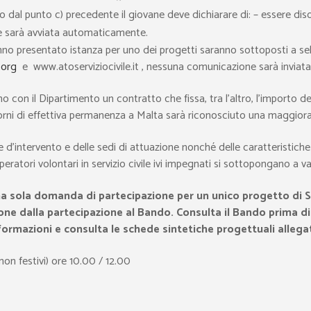
sto dal punto c) precedente il giovane deve dichiarare di: – essere d
he sarà avviata automaticamente.
anno presentato istanza per uno dei progetti saranno sottoposti a se
.org
e www.atoserviziocivile.it , nessuna comunicazione sarà inviat
no con il Dipartimento un contratto che fissa, tra l’altro, l’importo 
 giorni di effettiva permanenza a Malta sarà riconosciuto una maggiora
ee d’intervento e delle sedi di attuazione nonché delle caratteristich
eratori volontari in servizio civile ivi impegnati si sottopongano a v
sola domanda di partecipazione per un unico progetto di Servi
sione dalla partecipazione al Bando. Consulta il Bando prima 
ormazioni e consulta le schede sintetiche progettuali allega
on festivi) ore 10.00 / 12.00