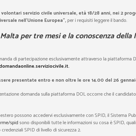
 volontari servizio civile universale, età 18/28 anni,
nei 2 prog
universale nell’Unione Europea”,
per i requisiti leggere il bando.
Malta per tre mesi e la conoscenza della l
anda di partecipazione esclusivamente attraverso la piattaforma 
domandaonline.serviziocivile.it
.
ere presentate entro e non oltre le ore 14.00 del 26 genna
esentazione domanda sulla piattaforma DOL occorre che il candidato
all’estero possono accedervi esclusivamente con SPID, il Sistema Pubbl
orme/spid
sono disponibili tutte le informazioni su cosa è SPID, quali 
 credenziali SPID di livello di sicurezza 2.