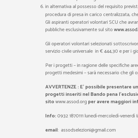
in alternativa al possesso del requisito previ
procedura di presa in carico centralizzata, c
Gli aspiranti operatori volontari SCU che avr
pubbliche esclusivamente sul sito
www.assod
Gli operatori volontari selezionati sottoscrivo
servizio civile universale in € 444,30 e per i
Per i progetti – in ragione delle specifiche ar
progetti medesimi – sarà necessario che gli op
AVVERTENZE : E’ possibile presentare una 
progetti inseriti nel Bando pena l’esclu
sito
www.assod.org
per avere maggiori inf
Info:
0932 1870111 lunedì-mercoledì-venerdì (n
email
: assodselezioni@gmail.com