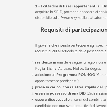
2 – I cittadini di Paesi appartenenti all’
acquisire lo SPID, potranno accedere ai servi
disponibile sulla
home page
della piattaforma
Requisiti di partecipazion
Il giovane che intenda partecipare agli specif
requisiti di cui all’articolo 2, deve possedere a
residenza in
una delle seguenti regioni cui è
Puglia,
Sicilia
, Abruzzo, Molise, Sardegna;
adesione al Programma PON-IOG
“Garanzi
appositamente predisposti);
presa in carico, con relativa stipula del “
essere in
possesso di una DID
(Dichiarazio
essere disoccupato
ai sensi del combinato d
candidato non può svolgere attività di lavor