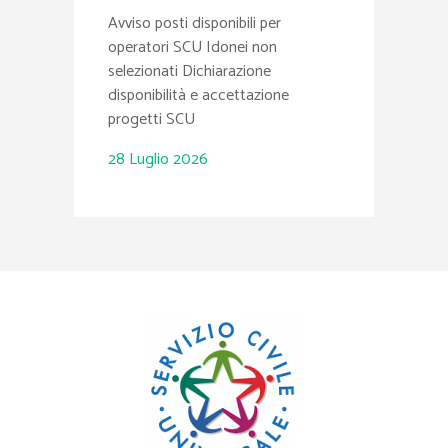
attua
Avviso posti disponibili per
19359
operatori SCU Idonei non
19360
selezionati Dichiarazione
disponibilità e accettazione
progetti SCU
AVVISO Ret
graduatorie
28 Luglio 2026
elencati: “G
Esperienze
Partecipaz
Palazzo Mu
Comune di 
“Territorio
Prevenzion
Civile – 19
Gargallo “
Salute, Di
Centro Anz
di Priolo 