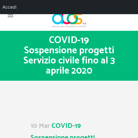
Accedi
COVID-19
Sospensione progetti
Servizio civile fino al 3
aprile 2020
10 Mar
COVID-19
Sospensione progetti