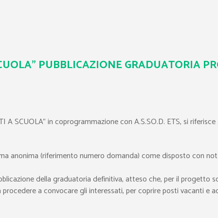
CUOLA” PUBBLICAZIONE GRADUATORIA PROV
ITI A SCUOLA” in coprogrammazione con A.S.SO.D. ETS, si riferisce
 forma anonima (riferimento numero domanda) come disposto con nota
bblicazione della graduatoria definitiva, atteso che, per il progetto so
rocedere a convocare gli interessati, per coprire posti vacanti e acqu