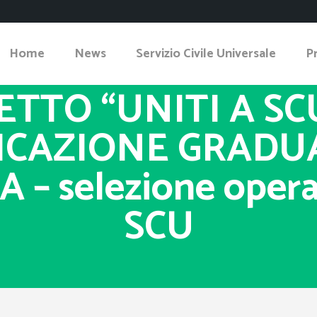
Home
News
Servizio Civile Universale
P
TTO “UNITI A S
ICAZIONE GRADU
– selezione operat
SCU