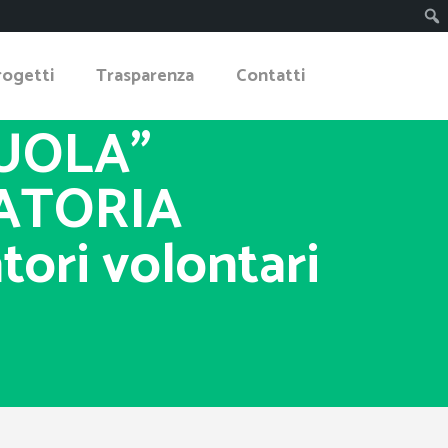
rogetti
Trasparenza
Contatti
CUOLA”
ATORIA
ori volontari