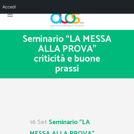
Accedi
Seminario “LA MESSA
ALLA PROVA”
criticità e buone
prassi
16 Set
Seminario “LA
MESSA ALLA PROVA”